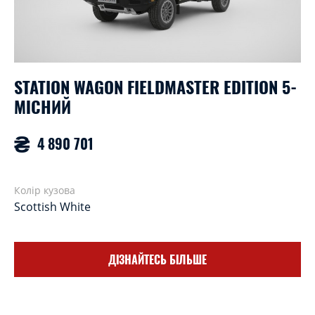
STATION WAGON FIELDMASTER EDITION 5-
G
МІСНИЙ
T
₴
4 890 701
Колір кузова
Ко
Scottish White
Sc
ДІЗНАЙТЕСЬ БІЛЬШЕ